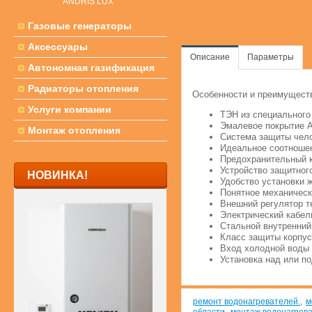
ANDRIS LUX
Газовые генераторы
Аксессуары
Описание
Параметры
Автономная газификация
Радиаторы отопления
Особенности и преимущест
Услуги компании
ТЭН из специального
Эмалевое покрытие A
Монтаж отопления
Система защиты чело
Идеальное соотношен
Предохранительный к
Устройство защитног
НОВИНКА!
Удобство установки 
Понятное механическ
Внешний регулятор т
Электрический кабел
Стальной внутренний
Класс защиты корпус
Вход холодной воды ½
Установка над или по
,
ремонт водонагревателей.
м
,