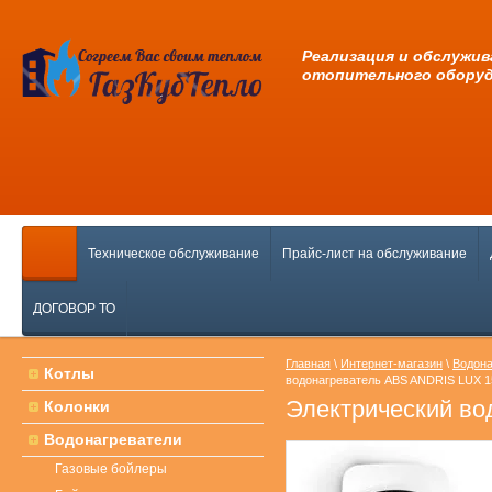
Pеализация и обслужив
отопительного обору
Техническое обслуживание
Прайс-лист на обслуживание
ДОГОВОР ТО
Главная
\
Интернет-магазин
\
Водона
Котлы
водонагреватель ABS ANDRIS LUX 
Электрический в
Колонки
Водонагреватели
Газовые бойлеры