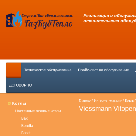
Pеализация и обслужив
отопительного обору
Техническое обслуживание
Прайс-лист на обслуживание
ДОГОВОР ТО
Главная
\
Интернет-магазин
\
Котлы
Котлы
Viessmann Vitope
Настенные газовые котлы
Baxi
Beretta
Bosch