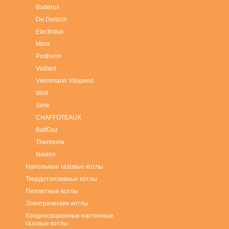
Buderus
De Dietrich
Electrolux
Mora
Protherm
Vaillant
Viessmann Vitopend
Wolf
Sime
СHAFFOTEAUX
BaltGaz
Thermona
Navien
Напольные газовые котлы
Твердотопливные котлы
Пеллетные котлы
Электрические котлы
Конденсационные настенные
газовые котлы