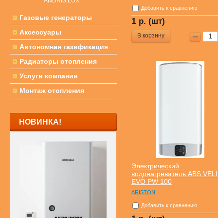
ANDRIS LUX
Добавить к сравнению
Газовые генераторы
1
р. (шт)
Аксессуары
В корзину
Автономная газификация
Радиаторы отопления
Услуги компании
Монтаж отопления
НОВИНКА!
Электрический
водонагреватель ABS VEL
EVO PW 100
ARISTON
Добавить к сравнению