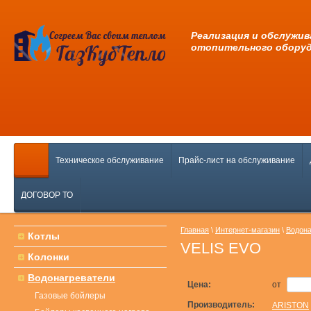
Pеализация и обслужив
отопительного обору
Техническое обслуживание
Прайс-лист на обслуживание
ДОГОВОР ТО
Главная
\
Интернет-магазин
\
Водона
Котлы
VELIS EVO
Колонки
Водонагреватели
Цена:
от
Газовые бойлеры
Производитель:
ARISTON