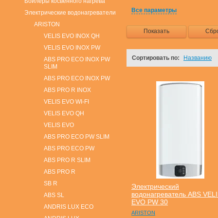
Бойлеры косвенного нагрева
Все параметры
Электрические водонагреватели
ARISTON
Показать
Сбр
VELIS EVO INOX QH
VELIS EVO INOX PW
Сортировать по:
Названию
ABS PRO ECO INOX PW
SLIM
ABS PRO ECO INOX PW
ABS PRO R INOX
VELIS EVO WI-FI
VELIS EVO QH
VELIS EVO
ABS PRO ECO PW SLIM
ABS PRO ECO PW
ABS PRO R SLIM
ABS PRO R
SB R
Электрический
водонагреватель ABS VEL
ABS SL
EVO PW 30
ANDRIS LUX ECO
ARISTON