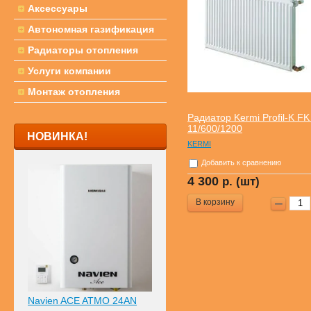
Аксессуары
Автономная газификация
Радиаторы отопления
Услуги компании
Монтаж отопления
Радиатор Kermi Profil-K FK
11/600/1200
НОВИНКА!
KERMI
Добавить к сравнению
4 300
р. (шт)
В корзину
Navien ACE ATMO 24AN