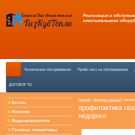
Pеализация и обслужив
отопительного обору
Техническое обслуживание
Прайс-лист на обслуживание
ДОГОВОР ТО
Главная
\
Интернет-магазин
\ профил
Котлы
профилактика газ
Колонки
недорого
Водонагреватели
Газовые генераторы