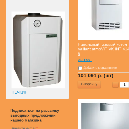
Напольный газовый котел
Vaillant atmoVIT VK INT 414
5
VAILLANT
Добавить к сравнению
101 091
р. (шт)
В корзину
ПЕЧКИН
Подписаться на рассылку
выгодных предложений
нашего магазина
Введите e-mail
*