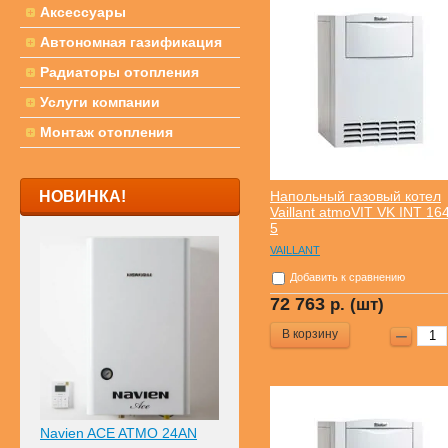
Аксессуары
Автономная газификация
Радиаторы отопления
Услуги компании
Монтаж отопления
НОВИНКА!
Напольный газовый котел
Vaillant atmoVIT VK INT 164
5
VAILLANT
Добавить к сравнению
72 763
р. (шт)
В корзину
Navien ACE ATMO 24AN