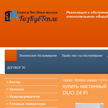
Pеализация и обслужив
отопительного обору
Техническое обслуживание
Прайс-лист на обслуживание
ДОГОВОР ТО
Главная
\
Интернет-магазин
\ купить
Котлы
купить настенный 
Колонки
DUO 24 FI
Водонагреватели
Газовые генераторы