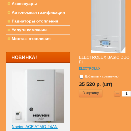
Аксессуары
Автономная газификация
Радиаторы отопления
Услуги компании
Монтаж отопления
НОВИНКА!
ELECTROLUX BASIC DUO 
FI
ELECTROLUX
Добавить к сравнению
35 520
р. (шт)
В корзину
Navien ACE ATMO 24AN