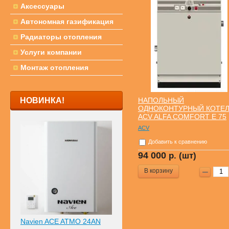
Аксессуары
Автономная газификация
Радиаторы отопления
Услуги компании
Монтаж отопления
НОВИНКА!
НАПОЛЬНЫЙ
ОДНОКОНТУРНЫЙ КОТЕ
ACV ALFA COMFORT E 75
ACV
Добавить к сравнению
94 000
р. (шт)
В корзину
Navien ACE ATMO 24AN