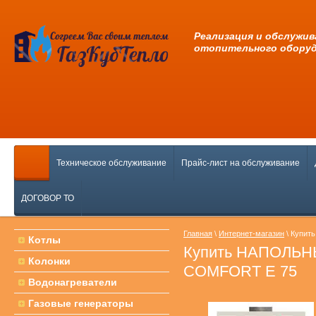
Pеализация и обслужив
отопительного обору
Техническое обслуживание
Прайс-лист на обслуживание
ДОГОВОР ТО
Главная
\
Интернет-магазин
\ Купи
Котлы
Купить НАПОЛЬ
Колонки
COMFORT E 75
Водонагреватели
Газовые генераторы