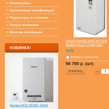
Аксессуары
Автономная газификация
Радиаторы отопления
Услуги компании
Монтаж отопления
ЭЛЕКТРИЧЕСКИЙ КОТЕЛ
MORA EK24 COMFORT
НОВИНКА!
MORA
Добавить к сравнению
56 780
р. (шт)
В корзину
Navien ACE ATMO 24AN