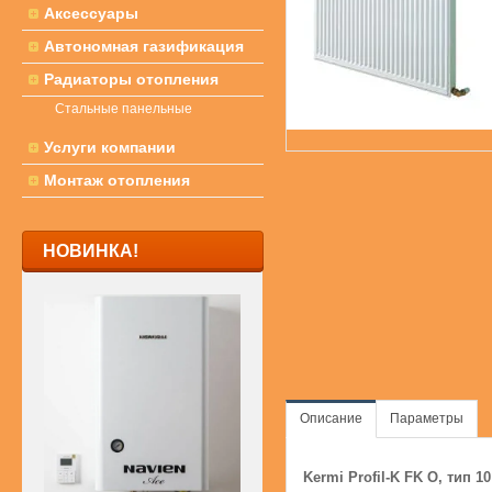
Аксессуары
Автономная газификация
Радиаторы отопления
Стальные панельные
Услуги компании
Монтаж отопления
НОВИНКА!
Описание
Параметры
Kermi Profil-K FK O, тип 10