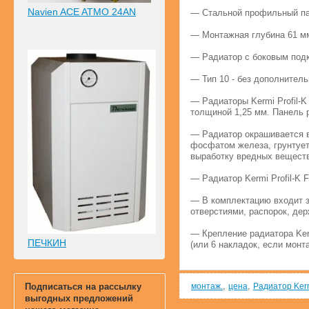
Navien ACE ATMO 24AN
— Стальной профильный пан
— Монтажная глубина 61 м
— Радиатор с боковым подк
— Тип 10 - без дополнитель
— Радиаторы Kermi Profil-
толщиной 1,25 мм. Панель 
— Радиатор окрашивается в
фосфатом железа, грунтует
выработку вредных вещест
— Радиатор Kermi Profil-K 
— В комплектацию входит з
отверстиями, распорок, де
— Крепление радиатора Kerm
ПЕЧКИН
(или 6 накладок, если монт
,
,
Подписаться на рассылку
монтаж.
цена
Радиатор Kerm
выгодных предложений