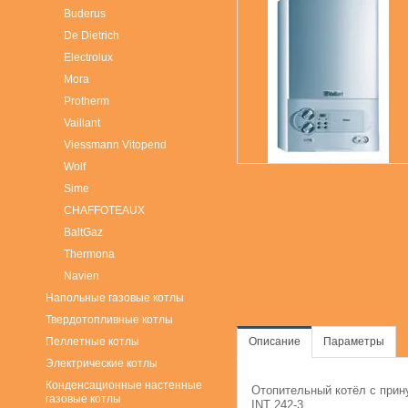
Buderus
De Dietrich
Electrolux
Mora
Protherm
Vaillant
Viessmann Vitopend
Wolf
Sime
СHAFFOTEAUX
BaltGaz
Thermona
Navien
Напольные газовые котлы
Твердотопливные котлы
Пеллетные котлы
Описание
Параметры
Электрические котлы
Конденсационные настенные
Отопительный котёл с прин
газовые котлы
INT 242-3.