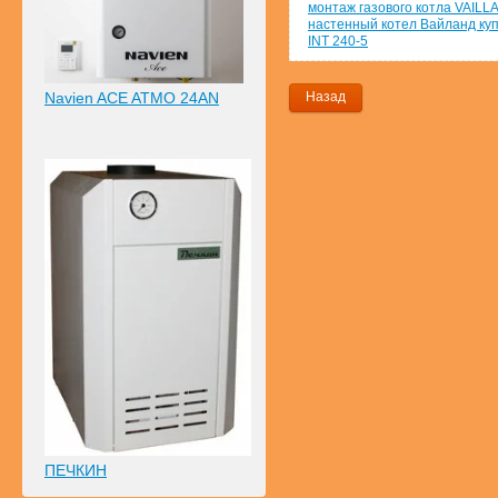
монтаж газового котла VAIL
настенный котел Вайланд куп
INT 240-5
Navien ACE ATMO 24AN
Назад
ПЕЧКИН