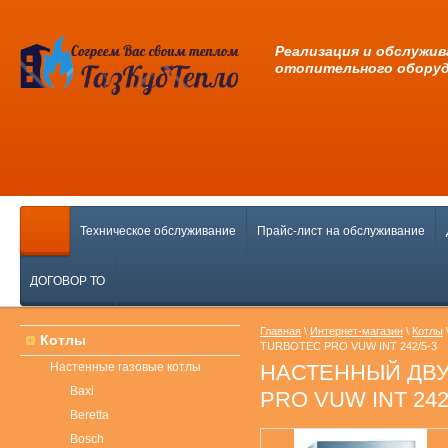
Pеализация и обслужив
отопительного обору
Техническое обслуживание
Прайс-лист на обслуживание
ДОГОВОР ТО
Главная
\
Интернет-магазин
\
Котлы
Котлы
TURBOTEC PRO VUW INT 242/5-3
Настенные газовые котлы
НАСТЕННЫЙ ДВУ
Baxi
PRO VUW INT 242
Beretta
Bosch