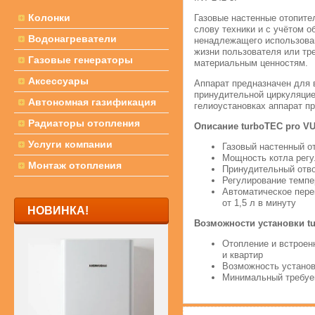
Колонки
Газовые настенные отопите
слову техники и с учётом о
Водонагреватели
ненадлежащего использован
жизни пользователя или тре
Газовые генераторы
материальным ценностям.
Аксессуары
Аппарат предназначен для 
принудительной циркуляцие
Автономная газификация
гелиоустановках аппарат пр
Радиаторы отопления
Описание turboTEC pro V
Услуги компании
Газовый настенный о
Мощность котла рег
Монтаж отопления
Принудительный отво
Регулирование темпе
Автоматическое пере
от 1,5 л в минуту
НОВИНКА!
Возможности установки t
Отопление и встроен
и квартир
Возможность установ
Минимальный требуем