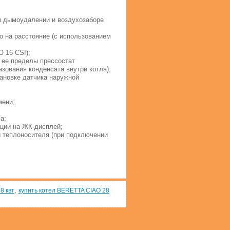
м дымоудалении и воздухозаборе
о на расстояние (с использованием
 16 CSI);
 ее пределы прессостат
зования конденсата внутри котла);
тановке датчика наружной
мени;
а;
ции на ЖК-дисплей;
ы теплоносителя (при подключении
;
,
8 квт
купить котел BERETTA CIAO 28