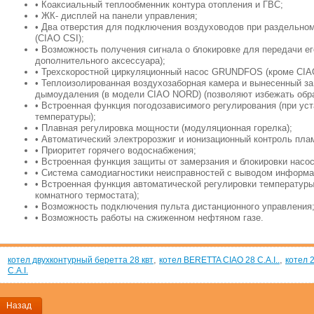
• Коаксиальный теплообменник контура отопления и ГВС;
• ЖК- дисплей на панели управления;
• Два отверстия для подключения воздуховодов при раздельно
(CIAO CSI);
• Возможность получения сигнала о блокировке для передачи ег
дополнительного аксессуара);
• Трехскоростной циркуляционный насос GRUNDFOS (кроме CIAO
• Теплоизолированная воздухозаборная камера и вынесенный за
дымоудаления (в модели CIAO NORD) (позволяют избежать обра
• Встроенная функция погодозависимого регулирования (при ус
температуры);
• Плавная регулировка мощности (модуляционная горелка);
• Автоматический электророзжиг и ионизационный контроль пла
• Приоритет горячего водоснабжения;
• Встроенная функция защиты от замерзания и блокировки насос
• Система самодиагностики неисправностей с выводом информа
• Встроенная функция автоматической регулировки температур
комнатного термостата);
• Возможность подключения пульта дистанционного управления
• Возможность работы на сжиженном нефтяном газе.
,
,
котел двухконтурный беретта 28 квт
котел BERETTA CIAO 28 C.A.I..
котел 2
C.A.I.
Назад