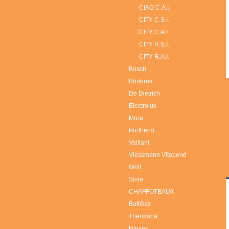
CIAO C.A.I.
CITY C.S.I.
CITY C.A.I.
CITY R.S.I.
CITY R.A.I.
Bosch
Buderus
De Dietrich
Electrolux
Mora
Protherm
Vaillant
Viessmann Vitopend
Wolf
Sime
СHAFFOTEAUX
BaltGaz
Thermona
Navien