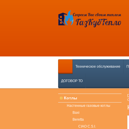
Техническое обслуживание
П
ДОГОВОР ТО
Г
Котлы
C
Настенные газовые котлы
Baxi
Beretta
CIAO C.S.I.