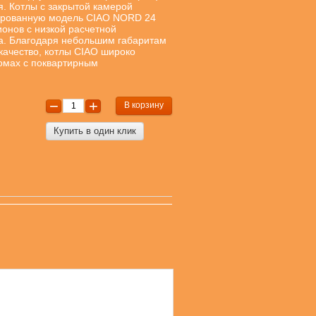
я. Котлы с закрытой камерой
ированную модель CIAO NORD 24
ионов с низкой расчетной
а. Благодаря небольшим габаритам
ачество, котлы CIAO широко
омах с поквартирным
В корзину
Купить в один клик