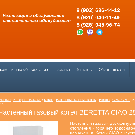
8 (903) 686-44-12
Pеализация и обслуживание
8 (926) 046-11-49
отопительного оборудования
8 (926) 045-96-74
райс-лист на обслуживание
Доставка
Контакты
Обратная связь
лавная
\
Интернет-магазин
\
Котлы
\
Настенные газовые котлы
\
Beretta
\
CIAO C.A.I.
\ Н
.A.I.
Настенный газовый котел BERETTA CIAO 28 
Настенный газовый двухконтурн
отопления и горячего водосна
назначения. Котлы CIAO выпуска