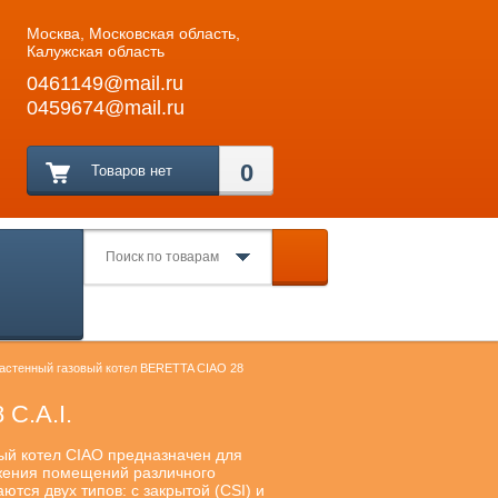
Москва, Московская область,
Калужская область
0461149@mail.ru
0459674@mail.ru
0
Товаров нет
астенный газовый котел BERETTA CIAO 28
C.А.I.
ый котел CIAO предназначен для
бжения помещений различного
ются двух типов: с закрытой (CSI) и