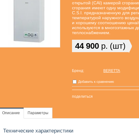
открытой (CAI) камерой сгорани
сгорания имеют одну модифиц
С.S.I. предназначенную для рег
температурой наружного воздух
и хорошему соотношению цена/к
используются в многоэтажных д
теплоснабжением.
44 900
р. (шт)
Бренд:
BERETTA
Добавить к сравнению
поделиться
Описание
Параметры
Технические характеристики