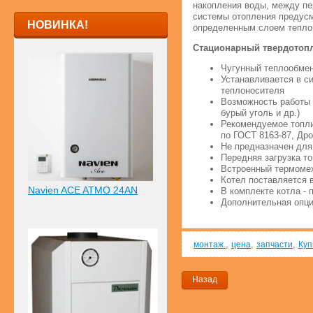
накопления воды, между пе
системы отопления предусм
НОВИНКА!
определенным слоем теплои
Стационарный твердотопл
Чугунный теплообмен
Устанавливается в с
теплоносителя
Возможность работы н
бурый уголь и др.)
Рекомендуемое топли
по ГОСТ 8163-87, Др
Не предназначен для
Передняя загрузка т
Встроенный термоме
Котел поставляется 
Navien ACE ATMO 24AN
В комплекте котла - 
Дополнительная опци
,
,
,
монтаж.
цена
запчасти
Ку
Назад