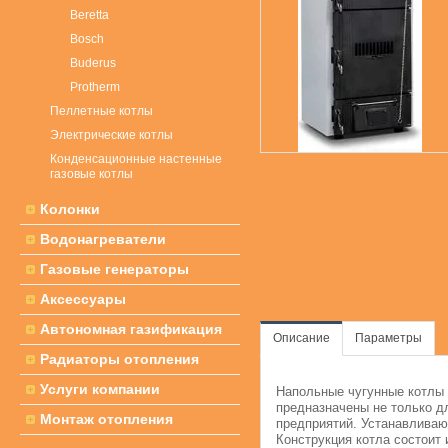
Beretta
Bosch
Buderus
Protherm
Пеллетные котлы
Электрические котлы
Конденсационные настенные
газовые котлы
Колонки
Водонагреватели
Газовые генераторы
Аксессуары
Автономная газификация
Описание
Параметры
Радиаторы отопления
Услуги компании
Напольные чугунные котлы 
предназначены не только д
Монтаж отопления
предприятий. Устанавливаю
Конструкция котла состоит 