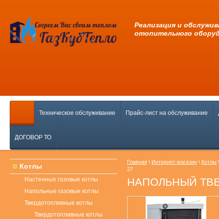
Pеализация и обслужив
отопительного обору
Техническое обслуживание
Прайс-лист на обслуживание
ДОГОВОР ТО
Главная
\
Интернет-магазин
\
Котлы
Котлы
27
Настенные газовые котлы
НАПОЛЬНЫЙ ТВЕ
Напольные газовые котлы
Твердотопливные котлы
Твердотопливные котлы