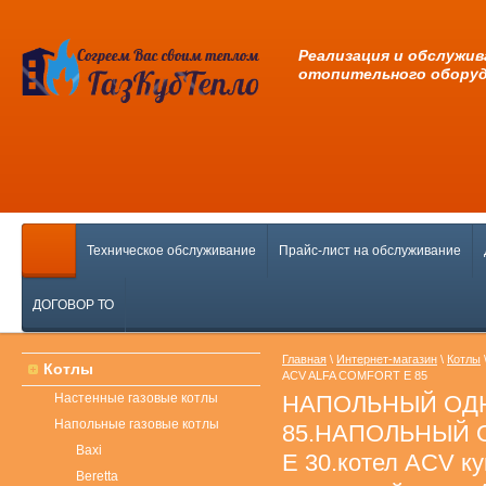
Pеализация и обслужив
отопительного обору
Техническое обслуживание
Прайс-лист на обслуживание
ДОГОВОР ТО
Главная
\
Интернет-магазин
\
Котлы
Котлы
ACV ALFA COMFORT E 85
Настенные газовые котлы
НАПОЛЬНЫЙ ОДН
Напольные газовые котлы
85.НАПОЛЬНЫЙ 
Baxi
E 30.котел ACV ку
Beretta