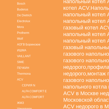
напольный котел 
Bosch
котел ACV.Наполь
Buderus
напольный котел 
De Dietrich
напольный котел 
Electrolux
газовый котел AC
Mora
Protherm
напольный котел 
Wolf
напольный котел 
АОГВ Боринское
газовый напольны
ИШМА
газового напольн
VAILLANT
газового напольн
SIME
недорого,профила
ПЕЧКИН
недорого,монтаж 
Thermona
газового напольно
ACV
СЕРИЯ N
напольного котла 
ALFA COMFORT E
ACV в Москве нед
ALFA COMFORT
Московской област
ЖМЗ
ACV недорого в М
Viessmann