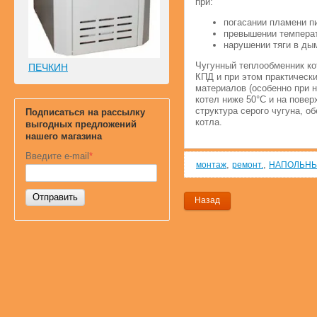
при:
погасании пламени п
превышении темпера
нарушении тяги в ды
Чугунный теплообменник к
ПЕЧКИН
КПД и при этом практически
материалов (особенно при н
котел ниже 50°С и на пове
структура серого чугуна, 
Подписаться на рассылку
котла.
выгодных предложений
нашего магазина
Введите e-mail
*
,
,
монтаж
ремонт.
НАПОЛЬНЫ
Отправить
Назад