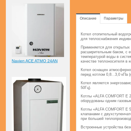
Описание
Параметры
Котел отопительный водогр
для теплоснабжения индиви
Применяется для открытых
расширительным баком, с е
температурой воды в систе
Navien ACE ATMO 24AN
качестве теплоносителя в к
Котел оснащен атмосферной
перед котлом 0,8...3,0 кПа 
Котел является энергозави
50Гц).
Котлы «ALFA COMFORT Е 2
оборудованы одним газовы
Котлы «ALFA COMFORT Е 5
клапанами с двухступенчат
при большей теплопроизвод
Встроенные устройства без